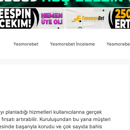
Yesmorebet
Yesmorebet İnceleme
Yesmorebet
 planladığı hizmetleri kullanıcılarına gerçek
u fırsatı artırabilir. Kuruluşundan bu yana müşteri
esinde başarıyla korudu ve çok sayıda bahis