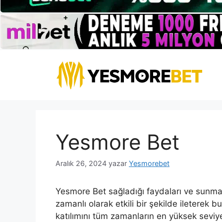
İçeriğe
atla
Yesmore Bet
Aralık 26, 2024
yazar
Yesmorebet
Yesmore Bet sağladığı faydaları ve sunmayı
zamanlı olarak etkili bir şekilde ileterek b
katılımını tüm zamanların en yüksek seviy