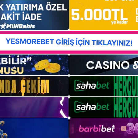
YESMOREBET GİRİŞ İÇİN TIKLAYINIZ!