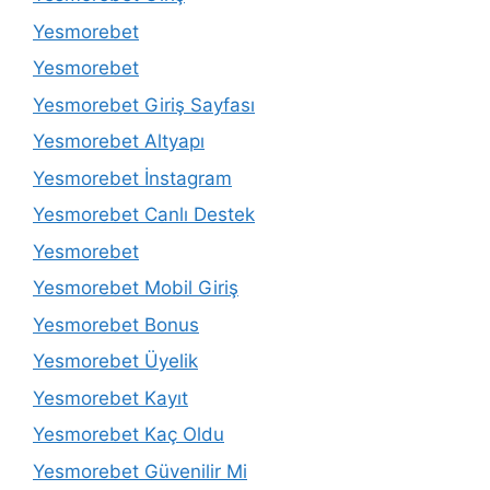
Yesmorebet
Yesmorebet
Yesmorebet Giriş Sayfası
Yesmorebet Altyapı
Yesmorebet İnstagram
Yesmorebet Canlı Destek
Yesmorebet
Yesmorebet Mobil Giriş
Yesmorebet Bonus
Yesmorebet Üyelik
Yesmorebet Kayıt
Yesmorebet Kaç Oldu
Yesmorebet Güvenilir Mi