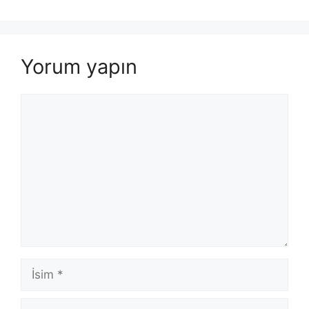
Yorum yapın
Yorum
İsim
E-