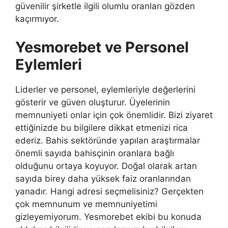
güvenilir şirketle ilgili olumlu oranları gözden
kaçırmıyor.
Yesmorebet ve Personel
Eylemleri
Liderler ve personel, eylemleriyle değerlerini
gösterir ve güven oluşturur. Üyelerinin
memnuniyeti onlar için çok önemlidir. Bizi ziyaret
ettiğinizde bu bilgilere dikkat etmenizi rica
ederiz. Bahis sektöründe yapılan araştırmalar
önemli sayıda bahisçinin oranlara bağlı
olduğunu ortaya koyuyor. Doğal olarak artan
sayıda birey daha yüksek faiz oranlarından
yanadır. Hangi adresi seçmelisiniz? Gerçekten
çok memnunum ve memnuniyetimi
gizleyemiyorum. Yesmorebet ekibi bu konuda