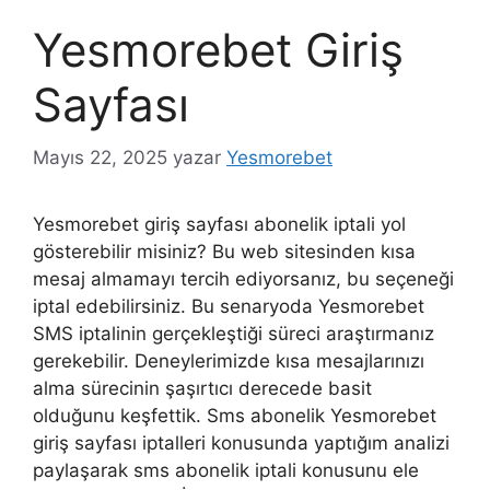
Yesmorebet Giriş
Sayfası
Mayıs 22, 2025
yazar
Yesmorebet
Yesmorebet giriş sayfası abonelik iptali yol
gösterebilir misiniz? Bu web sitesinden kısa
mesaj almamayı tercih ediyorsanız, bu seçeneği
iptal edebilirsiniz. Bu senaryoda Yesmorebet
SMS iptalinin gerçekleştiği süreci araştırmanız
gerekebilir. Deneylerimizde kısa mesajlarınızı
alma sürecinin şaşırtıcı derecede basit
olduğunu keşfettik. Sms abonelik Yesmorebet
giriş sayfası iptalleri konusunda yaptığım analizi
paylaşarak sms abonelik iptali konusunu ele