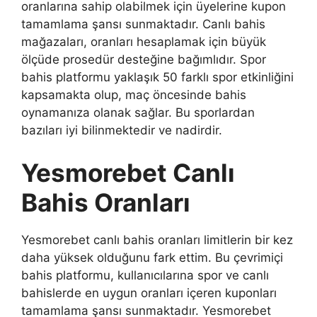
oranlarına sahip olabilmek için üyelerine kupon
tamamlama şansı sunmaktadır. Canlı bahis
mağazaları, oranları hesaplamak için büyük
ölçüde prosedür desteğine bağımlıdır. Spor
bahis platformu yaklaşık 50 farklı spor etkinliğini
kapsamakta olup, maç öncesinde bahis
oynamanıza olanak sağlar. Bu sporlardan
bazıları iyi bilinmektedir ve nadirdir.
Yesmorebet Canlı
Bahis Oranları
Yesmorebet canlı bahis oranları limitlerin bir kez
daha yüksek olduğunu fark ettim. Bu çevrimiçi
bahis platformu, kullanıcılarına spor ve canlı
bahislerde en uygun oranları içeren kuponları
tamamlama şansı sunmaktadır. Yesmorebet