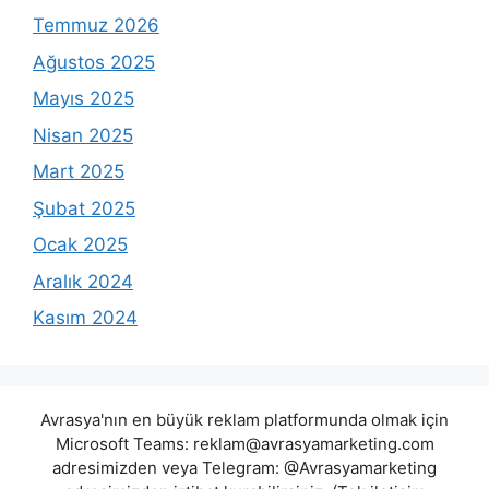
Temmuz 2026
Ağustos 2025
Mayıs 2025
Nisan 2025
Mart 2025
Şubat 2025
Ocak 2025
Aralık 2024
Kasım 2024
Avrasya'nın en büyük reklam platformunda olmak için
Microsoft Teams:
reklam@avrasyamarketing.com
adresimizden veya Telegram: @Avrasyamarketing