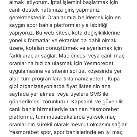
almak istiyorum. İptal işlemini başlatmak için
canlı destek hattımıza giriş yapmanız
gerekmektedir. Oranlarımızı belirlemek için en
saygın spor bahis platformlarıyla işbirliği
yapıyoruz. Bu web sitesi, kota değişikliklerine
yönelik formatlar ve ekranlar da dahil olmak
üzere, kotaları dönüştürmek ve ayarlamak için
farklı araçlar sağlar. Maç öncesi veya canlı maç
oranlarına hızlıca ulaşmak için Yesmorebet
uygulamasına ve sitenin sol üst köşesinde yer
alan tüm programlara tıklamanız yeterli. Kupa
gibi organizasyonlarda fiyat listesinin ana
sayfada yer alması veya üyelere SMS ile
gönderilmesi zorunludur. Kapsamlı ve güvenilir
canlı bahis hizmetleriyle tanınan Yesmorebet
platformu, tüm müsabakalarda yüksek maç
oranlarının sürekli olarak mevcut olmasını sağlar.
Yesmorebet spor, spor bahislerinde en iyi maç