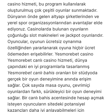
casino hizmeti, bu program kullanılarak
oluşturulmuş çok çeşitli oyunlar sunmaktadır.
Dünyanın önde gelen altyapı şirketlerinden ve
yerel spor organizasyonlarından avantajlar elde
ediyoruz. Casinolarda bulunan oyunların
çoğunluğu slot makineleri ve jackpot oyunlarıdır.
Oyuncular, oyunun ücretsiz oynanma
özelliğinden yararlanarak oyuna hiçbir ücret
ödemeden erişebilirler. Yesmorebet casino
Yesmorebet canlı casino hizmeti, dünya
çapındaki en iyi programlarla tasarlanmış
Yesmorebet canlı bahis oranları
bir stüdyoda
gerçek bir oyun deneyimine anında erişim
sağlar. Çok sayıda masa oyunu, çevrimiçi
oyunlardan farklı, sürükleyici bir oyun deneyimi
sağlar. Bir canlı bahis acentesinde hesap açmak
isteyen oyuncuların sitedeki potansiyel
kazançları daha iyi anlayabilmeleri için