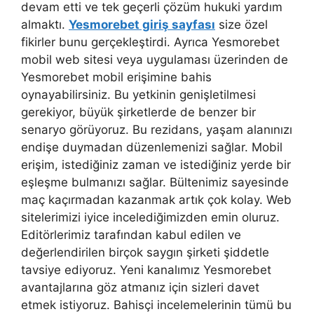
devam etti ve tek geçerli çözüm hukuki yardım
almaktı.
Yesmorebet giriş sayfası
size özel
fikirler bunu gerçekleştirdi. Ayrıca Yesmorebet
mobil web sitesi veya uygulaması üzerinden de
Yesmorebet mobil erişimine bahis
oynayabilirsiniz. Bu yetkinin genişletilmesi
gerekiyor, büyük şirketlerde de benzer bir
senaryo görüyoruz. Bu rezidans, yaşam alanınızı
endişe duymadan düzenlemenizi sağlar. Mobil
erişim, istediğiniz zaman ve istediğiniz yerde bir
eşleşme bulmanızı sağlar. Bültenimiz sayesinde
maç kaçırmadan kazanmak artık çok kolay. Web
sitelerimizi iyice incelediğimizden emin oluruz.
Editörlerimiz tarafından kabul edilen ve
değerlendirilen birçok saygın şirketi şiddetle
tavsiye ediyoruz. Yeni kanalımız Yesmorebet
avantajlarına göz atmanız için sizleri davet
etmek istiyoruz. Bahisçi incelemelerinin tümü bu