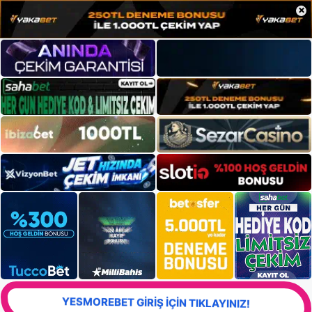
×
YESMOREBET GİRİŞ İÇİN TIKLAYINIZ!