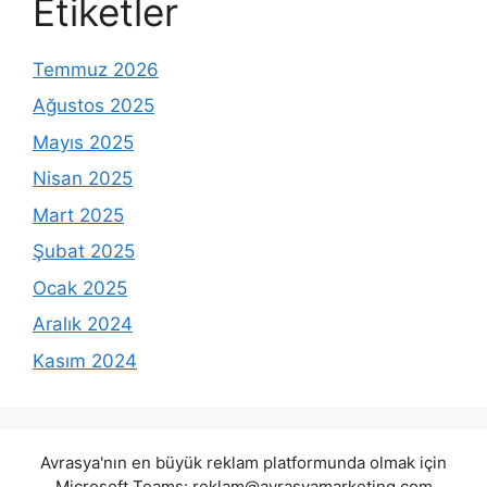
Etiketler
Temmuz 2026
Ağustos 2025
Mayıs 2025
Nisan 2025
Mart 2025
Şubat 2025
Ocak 2025
Aralık 2024
Kasım 2024
Avrasya'nın en büyük reklam platformunda olmak için
Microsoft Teams:
reklam@avrasyamarketing.com