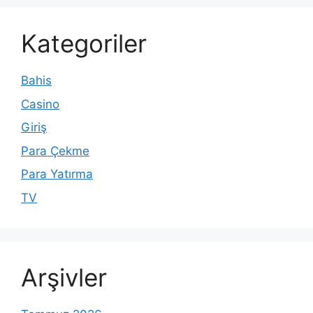
Kategoriler
Bahis
Casino
Giriş
Para Çekme
Para Yatırma
TV
Arşivler