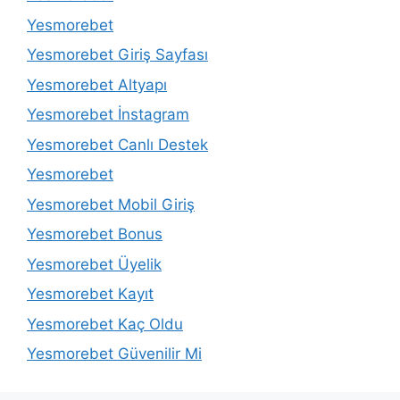
Yesmorebet
Yesmorebet Giriş Sayfası
Yesmorebet Altyapı
Yesmorebet İnstagram
Yesmorebet Canlı Destek
Yesmorebet
Yesmorebet Mobil Giriş
Yesmorebet Bonus
Yesmorebet Üyelik
Yesmorebet Kayıt
Yesmorebet Kaç Oldu
Yesmorebet Güvenilir Mi