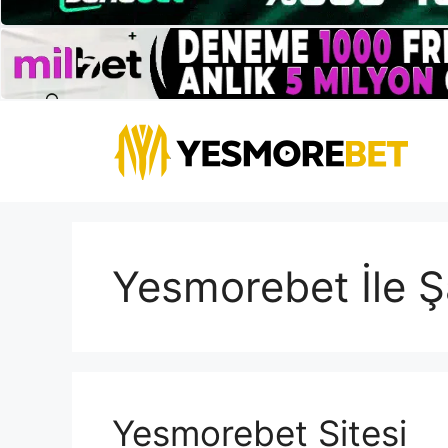
İçeriğe
atla
Yesmorebet İle Ş
Yesmorebet Sitesi