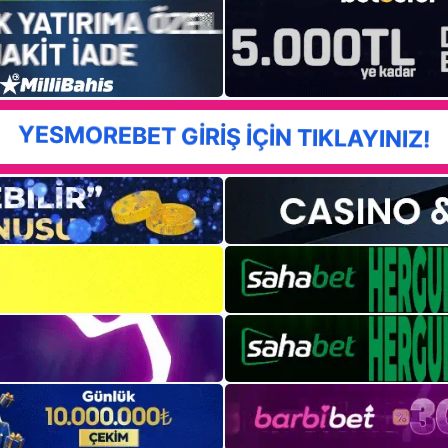
YESMOREBET GİRİŞ İÇİN TIKLAYINIZ!