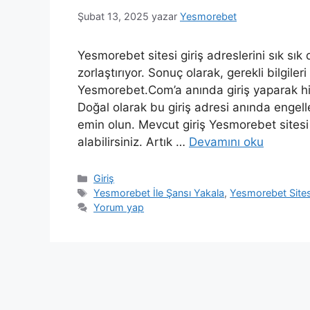
Şubat 13, 2025
yazar
Yesmorebet
Yesmorebet sitesi giriş adreslerini sık sık
zorlaştırıyor. Sonuç olarak, gerekli bilgile
Yesmorebet.Com’a anında giriş yaparak hi
Doğal olarak bu giriş adresi anında engell
emin olun. Mevcut giriş Yesmorebet sitesi
alabilirsiniz. Artık …
Devamını oku
Kategoriler
Giriş
Etiketler
Yesmorebet İle Şansı Yakala
,
Yesmorebet Sites
Yorum yap