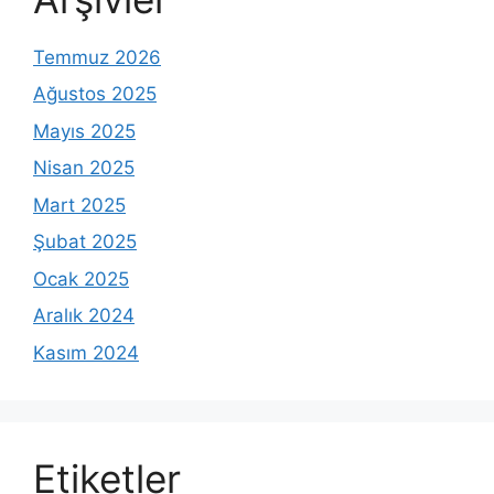
Temmuz 2026
Ağustos 2025
Mayıs 2025
Nisan 2025
Mart 2025
Şubat 2025
Ocak 2025
Aralık 2024
Kasım 2024
Etiketler