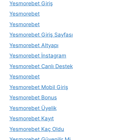
Yesmorebet Giriş
Yesmorebet
Yesmorebet
Yesmorebet Giriş Sayfası
Yesmorebet Altyapı
Yesmorebet İnstagram
Yesmorebet Canlı Destek
Yesmorebet
Yesmorebet Mobil Giriş
Yesmorebet Bonus
Yesmorebet Üyelik
Yesmorebet Kayıt
Yesmorebet Kaç Oldu
Yesmorebet Güvenilir Mi