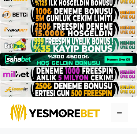
İçeriğe
atla
Menü