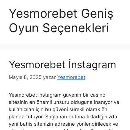
Yesmorebet Geniş
Oyun Seçenekleri
Yesmorebet İnstagram
Mayıs 8, 2025
yazar
Yesmorebet
Yesmorebet instagram güvenin bir casino
sitesinin en önemli unsuru olduğuna inanıyor ve
kullanıcıları için bu güveni sürekli olarak ön
planda tutuyor. Sağlanan butona tıkladığınızda
yeni bahis sitenizin adresine yönlendirilecek ve